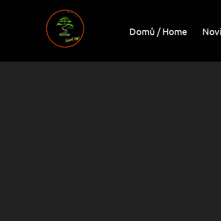
Skip
to
Domů / Home
Nov
content