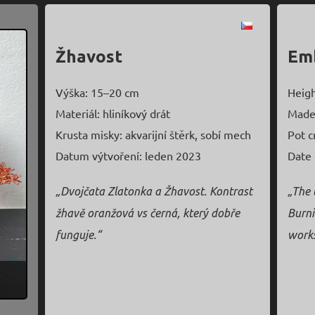
Žhavost
Em
Výška: 15–20 cm
Heig
Materiál: hliníkový drát
Made
Krusta misky: akvarijní štěrk, sobí mech
Pot c
Datum výtvoření: leden 2023
Date 
„Dvojčata Zlatonka a Žhavost. Kontrast
„The 
žhavě oranžová vs černá, který dobře
Burni
funguje.“
works