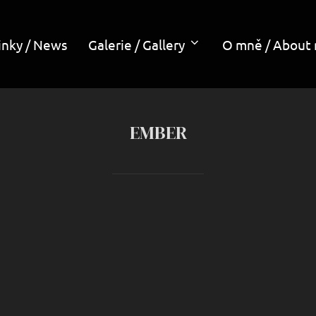
inky / News
Galerie / Gallery
O mně / About
EMBER